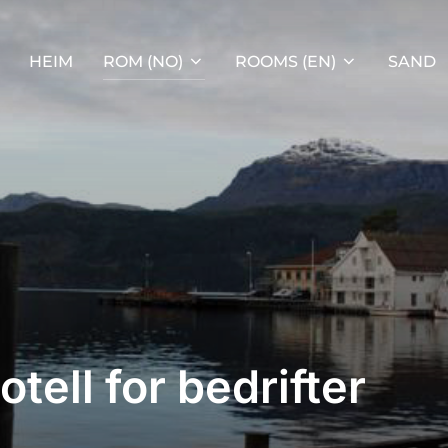
HEIM
ROM (NO)
ROOMS (EN)
SAND
tell for bedrifter