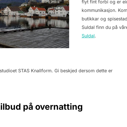
flyt fint forbi og er 
kommunikasjon. Kommu
butikkar og spisestad
Suldal finn du på vå
Suldal
.
sstudioet STAS Knallform. Gi beskjed dersom dette er
tilbud på overnatting