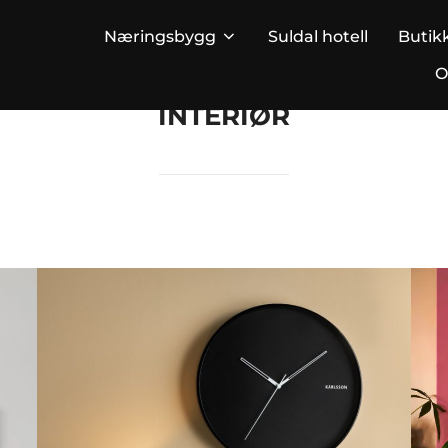
Næringsbygg
Suldal hotell
Butik
O
INTERIØR