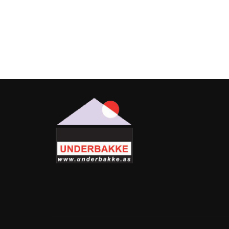
Sacco
Schutz
Taberna