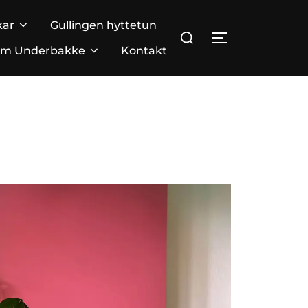
kar
Gullingen hyttetun
Search
TOGGLE SIDE
for:
m Underbakke
Kontakt