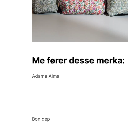
Me fører desse merka:
Adama Alma
Aneta
Au Maison
Bon dep