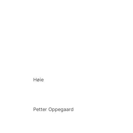
Broste
Bruka design
Consilimo
Festival
HC Tæpper
Høie
Inhouse Group
Petter Oppegaard
Present Time