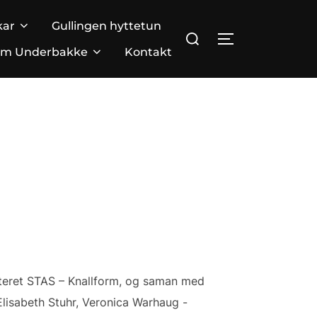
kar
Gullingen hyttetun
Search
TOGGLE SIDE
for:
m Underbakke
Kontakt
nteret STAS – Knallform, og saman med
Elisabeth Stuhr, Veronica Warhaug -