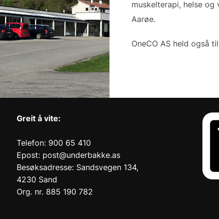
muskelterapi, helse og
Aarøe.
OneCO AS held også til 
Greit å vite:
Telefon: 900 65 410
Epost: post@underbakke.as
Besøksadresse: Sandsvegen 134,
4230 Sand
Org. nr. 885 190 782