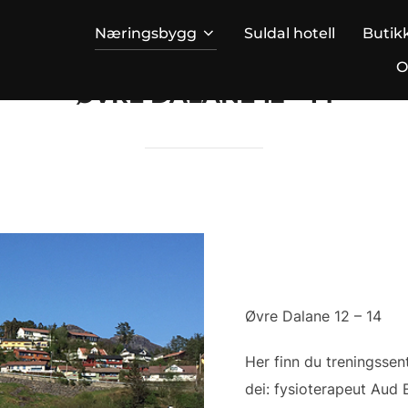
Næringsbygg
Suldal hotell
Butik
O
ØVRE DALANE 12 – 14
Øvre Dalane 12 – 14
Her finn du treningsse
dei: fysioterapeut Aud 