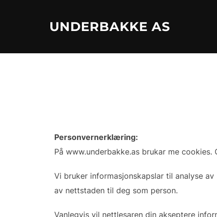
Skip
to
UNDERBAKKE AS
content
Personvernerklæring:
På www.underbakke.as brukar me cookies. Co
Vi bruker informasjonskapslar til analyse a
av nettstaden til deg som person.
Vanlegvis vil nettlesaren din akseptere infor