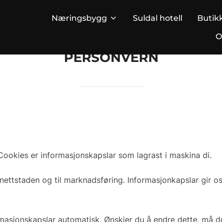
Næringsbygg
Suldal hotell
Butik
O
PERSONVERN
okies er informasjonskapslar som lagrast i maskina di.
v nettstaden og til marknadsføring. Informasjonkapslar gir 
masjonskapslar automatisk. Ønskjer du å endre dette, må du g