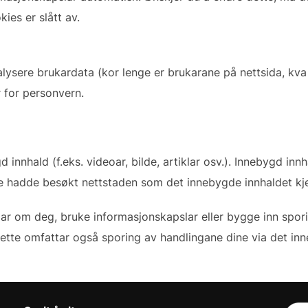
kies er slått av.
alysere brukardata (kor lenge er brukarane på nettsida, kva 
r for personvern.
 innhald (f.eks. videoar, bilde, artiklar osv.). Innebygd in
hadde besøkt nettstaden som det innebygde innhaldet kje
ar om deg, bruke informasjonskapslar eller bygge inn spor
Dette omfattar også sporing av handlingane dine via det i