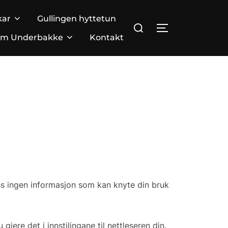
kar
Gullingen hyttetun
Search
TOGGLE SIDE
for:
m Underbakke
Kontakt
oss ingen informasjon som kan knyte din bruk
jere det i innstilingane til nettleseren din.